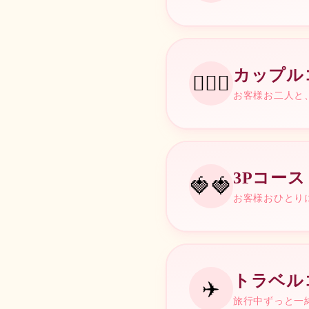
¥
32,000
18時間
¥
95,000
TIME & PRICE
300min
カップル
¥
50,000
👩‍❤️‍👨
90min
お客様お二人と
¥
10,000
延長料金
30分 /
¥
6,000
延長料金
TIME & PRICE
30分 /
¥
6,000
3Pコース
延長料金
🍓🍓
30分 /
¥
6,000
60min
📝
COURSE NOTES
お客様おひとり
¥
19,000
常識の範囲内でセラピスト
す。
📝
COURSE NOTES
いきなりホテルに入るのが
📝
COURSE NOTES
TIME & PRICE
120min
新人セラピストを格安のご
トラベル
¥
37,000
✈️
90min
旅行中ずっと一