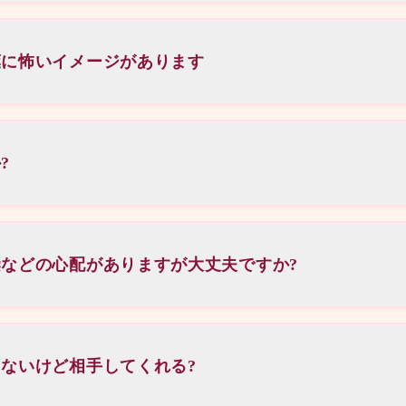
指名料
お客様に対しても安心してご利用頂けるよう、経験豊富なセ
本指名:
、入念なカウンセリングのお時間をお取りし、出来る限り不
葉に怖いイメージがあります
♫
れた風俗営業法の許可を取得している正規店です、お店の電
トラベルコースには施術は含まれておりません。
録となりますので、ぜひご安心してお問い合わせください♫
?
番行為は違法となりますので、そういった行為が目的、また
ご利用をお断りさせていただく場合がございます。当店セラ
などの心配がありますが大丈夫ですか?
ざいません。
施術前に、殺菌作用の高い洗浄液にて消毒いたしております
検査を義務付けておりますのでご安心ください♫
ないけど相手してくれる?