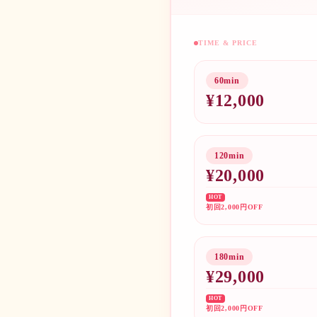
TIME & PRICE
60min
¥
12,000
120min
¥
20,000
HOT
初回2,000円OFF
180min
¥
29,000
HOT
初回2,000円OFF