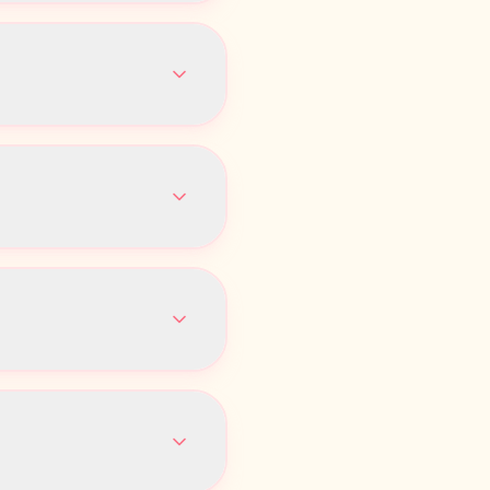
ラピストさんによる優し
¥
1,000
安無くご案内が出来るよ
話回線も携帯電話ではな
は強要の事実が発覚した
ピストからも本番行為を
。さらに、セラピスト全