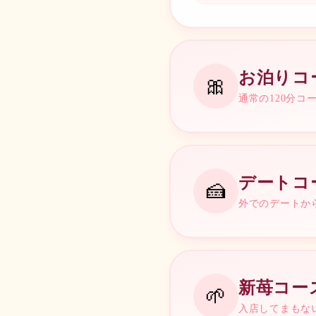
お泊りコ
🎀
通常の120分
TIME & PRICE
デートコ
🍰
10時間
外でのデートか
¥
55,000
TIME & PRICE
14時間
新苺コー
¥
75,000
🌱
180min
入店してまもな