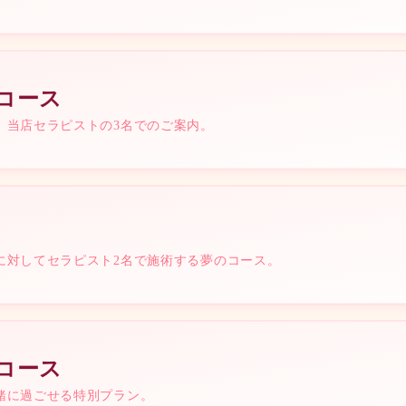
¥
42,000
コース
、当店セラピストの3名でのご案内。
指名料
本指名:
指名料
本指名:
指名料
本指名:
90min
に対してセラピスト2名で施術する夢のコース。
¥
28,000
へ休息（5〜6時間目安の睡眠時間）を与えて頂けると幸いです。デート代・食
抵抗ある方は、外でのデートからお楽しみください♫
利用料金にてご案内させて頂きます♫
コース
120min
緒に過ごせる特別プラン。