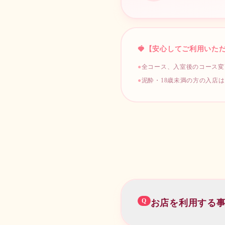
¥
30,000
延長料金
TIME & PRICE
30分 /
¥
10,000
🍓
【安心してご利用いた
延長料金
30分 /
¥
10,000
24時間
●
全コース、入室後のコース変
¥
100,000
●
泥酔・18歳未満の方の入店
📝
COURSE NOTES
お客様のご要望通りにサー
📝
COURSE NOTES
36時間
お客様おひとりに対してセ
¥
150,000
60時間
¥
250,000
Q
お店を利用する