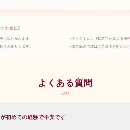
¥
40,000
指名料
本指名:
だくために】
指名料
本指名:
30時間
更は致しかねます。
●
キャストにより指名料が異なる場
¥
125,000
は固くお断りします。
●
貴重品の管理はご自身でお願いい
ビスを行います。非現実的なプレイをお楽しみください♡
48時間
ラピストが2名にて施術をする、極楽コースです☆
¥
200,000
よくある質問
FAQ
事が初めての経験で不安です