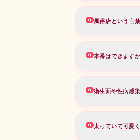
延長料金
A
ご利用が初めての
30分 /
¥
6,000
いエスコートの後
Q
風俗店という言
うに努めております
📝
COURSE NOTES
A
当店は国に定めら
大変お得なコースのため、
く一般回線での登
Q
本番はできますか
A
風俗営業法上、本
場合、次回からの
Q
衛生面や性病感染
強要することはご
A
当店セラピストは
員に定期的な性病
Q
太っていて可愛く