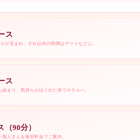
ース
コースが含まれ、それ以外の時間はデートなどに。
ース
12時間
ら始まり、気持ちがほぐれた所でホテルへ。
¥
65,000
16時間
ス（90分）
¥
85,000
240min
い新人さんを格安料金でご案内。