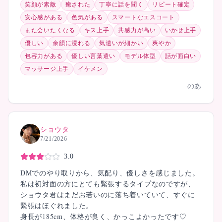
笑顔が素敵
癒された
丁寧に話を聞く
リピート確定
安心感がある
色気がある
スマートなエスコート
また会いたくなる
キス上手
共感力が高い
いかせ上手
優しい
余韻に浸れる
気遣いが細かい
爽やか
包容力がある
優しい言葉遣い
モデル体型
話が面白い
マッサージ上手
イケメン
のあ
ショウタ
7/21/2026
3.0
DMでのやり取りから、気配り、優しさを感じました。
私は初対面の方にとても緊張するタイプなのですが、
ショウタ君はまだお若いのに落ち着いていて、すぐに
緊張はほぐれました。
身長が185cm、体格が良く、かっこよかったです♡