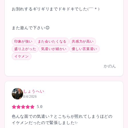
お別れするギリギリまでドキドキでした(´˘`＊)
また遊んで下さい😊
印象が強い
また会いたくなる
共感力が高い
盛り上がった
気遣いが細かい
優しい言葉遣い
イケメン
かのん
しょうへい
8/4/2026
5.0
色んな面での気遣い？とこちらが照れてしまうほどの
イケメンだったので緊張しました✨