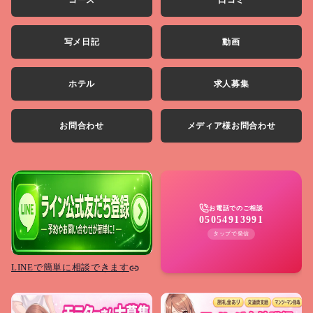
写メ日記
動画
ホテル
求人募集
お問合わせ
メディア様お問合わせ
お電話でのご相談
05054913991
タップで発信
LINEで簡単に相談できます