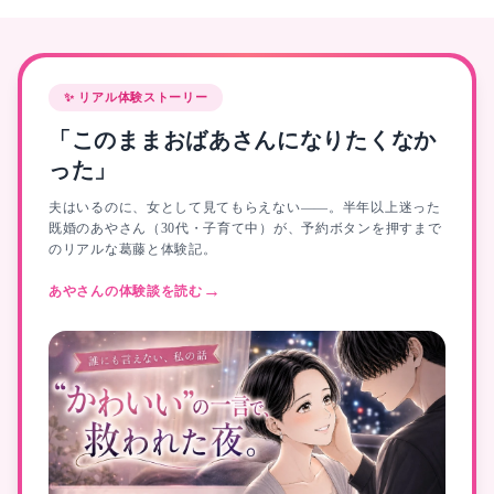
✨ 女性用風俗・出張ホスト｜完全審査制イケメン在籍【ストロベリーボーイズ公式】
お客様の声・口コミ
✨ リアル体験ストーリー
「このままおばあさんになりたくなか
った」
夫はいるのに、女として見てもらえない——。半年以上迷った
既婚のあやさん（30代・子育て中）が、予約ボタンを押すまで
のリアルな葛藤と体験記。
→
あやさんの体験談を読む