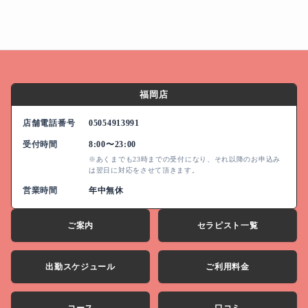
福岡店
店舗電話番号
05054913991
受付時間
8:00〜23:00
※あくまでも
23時
までの受付になり、それ以降のお申込み
は翌日に対応をさせて頂きます。
営業時間
年中無休
ご案内
セラピスト一覧
出勤スケジュール
ご利用料金
コース
口コミ