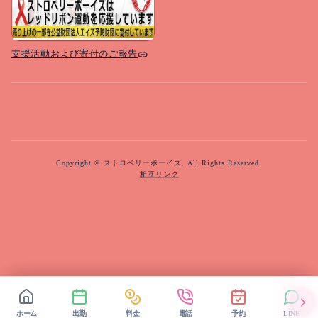
支援活動および寄付のご報告
Copyright © ストロベリーボーイズ. All Rights Reserved.
相互リンク
ホーム
ホーム
出勤
出勤
料金
料金
電話
電話
予約
予約
LINE
LINE