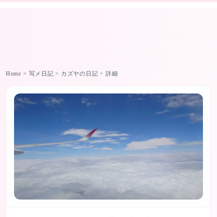
✨ 女性用風俗・出張ホスト｜完全審査制イケメン在籍【ストロベリーボーイズ公式】
Home
>
写メ日記
>
カズヤ
の日記
>
詳細